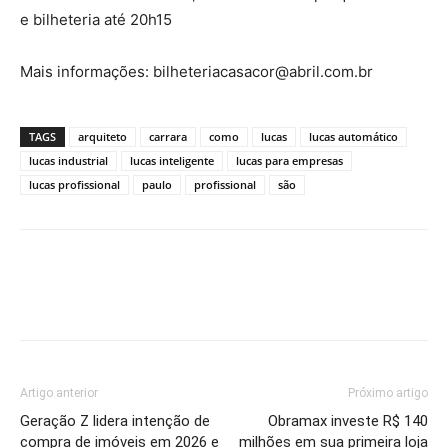
e bilheteria até 20h15
Mais informações: bilheteriacasacor@abril.com.br
TAGS
arquiteto
carrara
como
lucas
lucas automático
lucas industrial
lucas inteligente
lucas para empresas
lucas profissional
paulo
profissional
são
Artigo anterior
Próximo artigo
Geração Z lidera intenção de
Obramax investe R$ 140
compra de imóveis em 2026 e
milhões em sua primeira loja