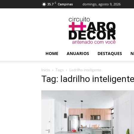
C
35.7
domingo, agosto 9, 2026
Campinas
Circuito
Arq+Decor
HOME
ANUARIOS
DESTAQUES
N
Início
Tags
Ladrilho inteligente
Tag: ladrilho inteligent